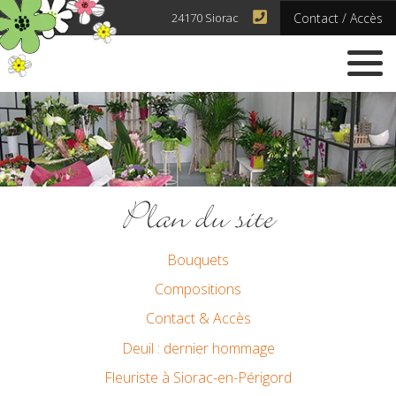
Panneau de gestion des cookies
Contact / Accès
24170 Siorac
Plan du site
Bouquets
Compositions
Contact & Accès
Deuil : dernier hommage
Fleuriste à Siorac-en-Périgord